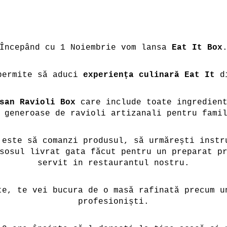
Începând cu 1 Noiembrie vom lansa
Eat It Box
permite să aduci
experiența culinară Eat It
di
san Ravioli Box
care include toate ingredient
 generoase de ravioli artizanali pentru fami
 este să comanzi produsul, să urmărești instr
sosul livrat gata făcut pentru un preparat p
servit in restaurantul nostru.
te, te vei bucura de o masă rafinată precum u
profesioniști.