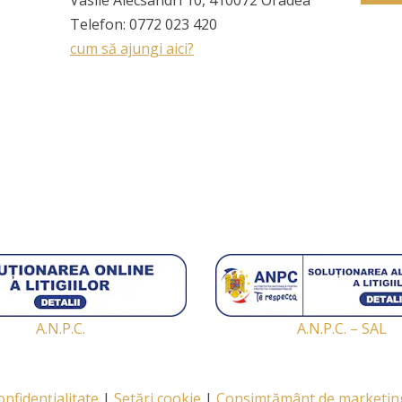
Vasile Alecsandri 10, 410072 Oradea
Telefon:
0772 023 420
cum să ajungi aici?
A.N.P.C.
A.N.P.C. – SAL
confidențialitate
|
Setări cookie
|
Consimțământ de marketi