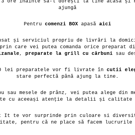
 3 ore înainte să-l dorești la tine acasă și 
ajungă
Pentru
comenzi BOX
apasă
aici
nsat și serviciul propriu de livrări la domic
prin care vei putea comanda orice preparat d
izanale
,
preparate la grill cu cărbuni
sau des
0 lei preparatele vor fi livrate în
cutii ele
stare perfectă până ajung la tine.
ou sau mesele de prânz, vei putea alege din m
te cu aceeași atenție la detalii și calitate
t It te vor surprinde prin culoare si diversi
itate, pentru că ne place să facem lucrurile