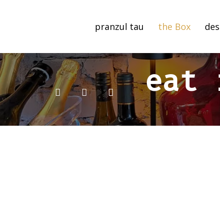
pranzul tau
the Box
des
eat 