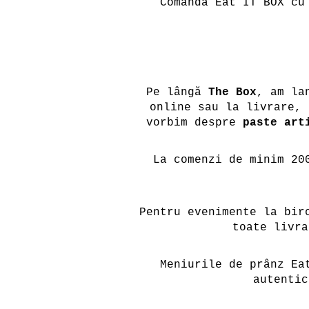
Comandă Eat IT BOX cu
Pe lângă
The Box
, am la
online sau la livrare, 
vorbim despre
paste art
La comenzi de minim 20
Pentru evenimente la bir
toate livra
Meniurile de prânz Ea
autentic