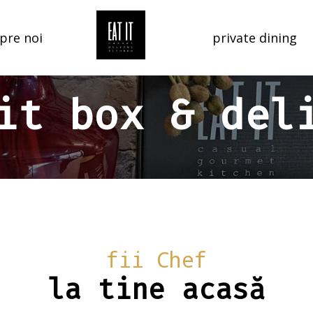
pre noi
private dining
it box & del
fii Chef
la tine acasă