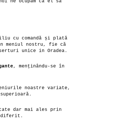
noi ne ocupăm ca el sa
iliu cu comandă și plată
in meniul nostru, fie că
erturi unice in Oradea.
gante
, menținându-se în
eniurile noastre variate,
 superioară.
tate dar mai ales prin
 diferit.