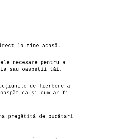
.
rect la tine acasă.
ele necesare pentru a
lia sau oaspeții tăi.
ucțiunile de fierbere a
roaspăt ca și cum ar fi
na pregătită de bucătari