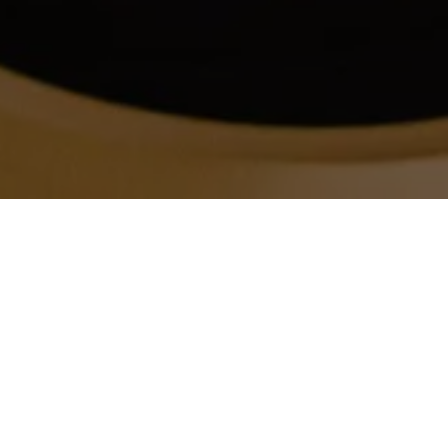
casual
gourmet
Eat IT – casual gourmet kitchen este
rezultatul unei combinatii intre pasiune
pentru bucatarie si oenologie, ambient cald si