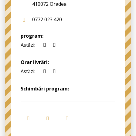
410072 Oradea
0772 023 420
program:
Astăzi:
Orar livrări:
Astăzi:
Schimbări program: