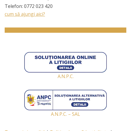
Telefon:
0772 023 420
cum să ajungi aici?
A.N.P.C.
A.N.P.C. – SAL